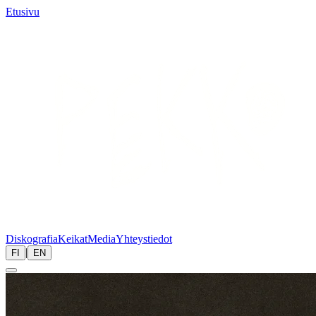
Etusivu
Diskografia
Keikat
Media
Yhteystiedot
|
FI
EN