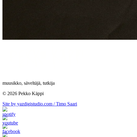
muusikko, säveltäjä, tutkija
© 2026 Pekko Käppi
Site by yazdigistudio.com / Timo Saari