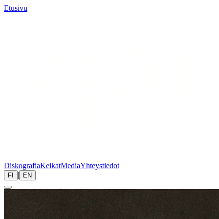
Etusivu
Diskografia
Keikat
Media
Yhteystiedot
|
FI
EN