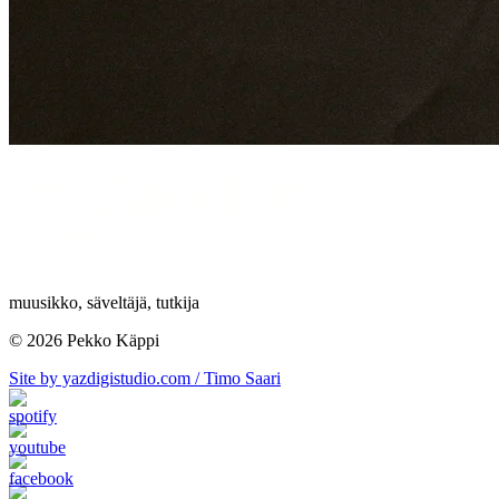
muusikko, säveltäjä, tutkija
© 2026 Pekko Käppi
Site by yazdigistudio.com / Timo Saari