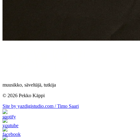
muusikko, säveltäjä, tutkija
© 2026 Pekko Käppi
Site by yazdigistudio.com / Timo Saari