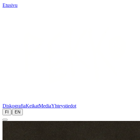
Etusivu
Diskografia
Keikat
Media
Yhteystiedot
|
FI
EN