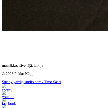
muusikko, säveltäjä, tutkija
© 2026 Pekko Käppi
Site by yazdigistudio.com / Timo Saari