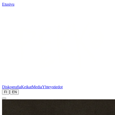
Etusivu
Diskografia
Keikat
Media
Yhteystiedot
|
FI
EN