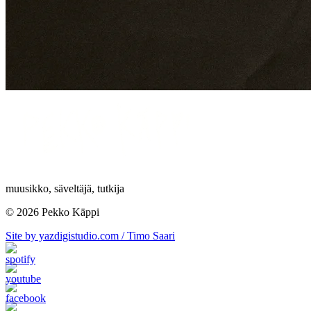
muusikko, säveltäjä, tutkija
© 2026 Pekko Käppi
Site by yazdigistudio.com / Timo Saari