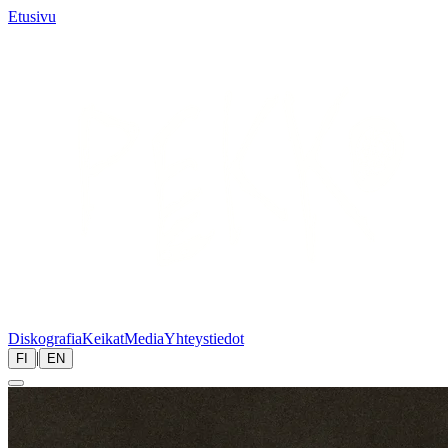
Etusivu
Diskografia
Keikat
Media
Yhteystiedot
|
FI
EN