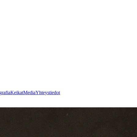
grafia
Keikat
Media
Yhteystiedot