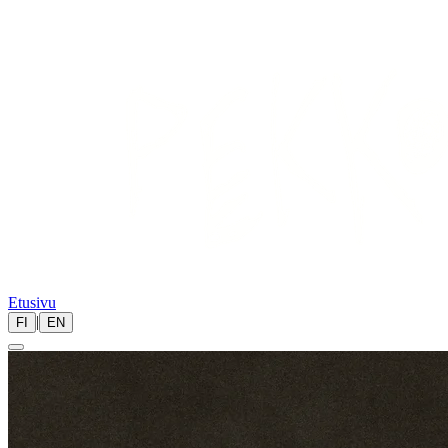
Etusivu
|
FI
EN